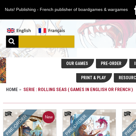
Nuts! Publishing - French publisher of boardgames & wargames
OUR GAMES
PRE-ORDER
I
PRINT & PLAY
RESOURC
HOME
SERIE : ROLLING SEAS ( GAMES IN ENGLISH OR FRENCH )
SERIE : ROLLING SEAS ( GAMES IN ENGLISH OR
PRE-ORDER
PRE-ORDER
PRE-
New