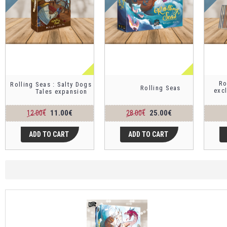
Ro
Rolling Seas : Salty Dogs & Sea
Rolling Seas
exc
Tales expansion
11.00€
25.00€
12.00€
28.00€
ADD TO CART
ADD TO CART
BUNDLE : ROLLING SEAS + SALTY DOGS & SEA 