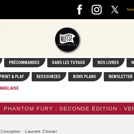
New
PRÉCOMMANDES
DANS LES TUYAUX
NOS LIVRES
N
PRINT & PLAY
RESSOURCES
BONS PLANS
NEWSLETTER
 ANGLAISE
PHANTOM FURY : SECONDE ÉDITION - VE
Conception :
Laurent Closier