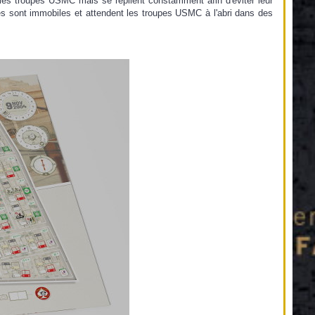
nt les troupes USMC mais se replient constamment afin d'éviter leur
lles sont immobiles et attendent les troupes USMC à l'abri dans des