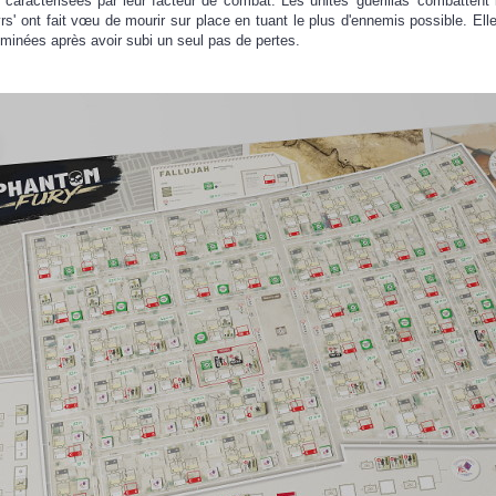
ment caractérisées par leur facteur de combat. Les unités 'guerillas' combatte
yrs' ont fait vœu de mourir sur place en tuant le plus d'ennemis possible. E
éliminées après avoir subi un seul pas de pertes.