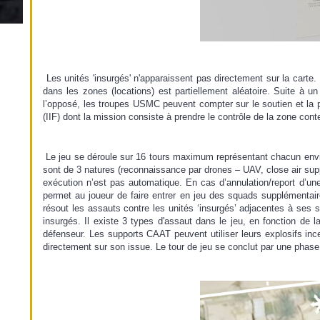
Les unités 'insurgés' n'apparaissent pas directement sur la carte.
dans les zones (locations) est partiellement aléatoire. Suite à un 
l’opposé, les troupes USMC peuvent compter sur le soutien et la 
(IIF) dont la mission consiste à prendre le contrôle de la zone co
Le jeu se déroule sur 16 tours maximum représentant chacun envir
sont de 3 natures (reconnaissance par drones – UAV, close air sup
exécution n’est pas automatique. En cas d’annulation/report d’une m
permet au joueur de faire entrer en jeu des squads supplémentair
résout les assauts contre les unités ‘insurgés’ adjacentes à ses s
insurgés. Il existe 3 types d'assaut dans le jeu, en fonction de 
défenseur. Les supports CAAT peuvent utiliser leurs explosifs ince
directement sur son issue. Le tour de jeu se conclut par une phase d