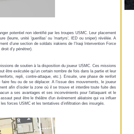
danger potentiel non identifié par les troupes USMC. Leur placement
e (leurre, unité 'guerillas' ou 'martyrs', IED ou sniper) révélée. A
t d’une section de soldats irakiens de l’Iraqi Intervention Force
roit d’y pénétrer).
missions de soutien à la disposition du joueur USMC. Ces missions
 être exécutée qu’un certain nombre de fois dans la partie et leur
enforts, repli, contre-attaque, etc.). Ensuite, une phase de renfort
 faire feu ou de se déplacer. A l’issue des mouvements, le joueur
 afin d’isoler la zone où il se trouve et interdire toute fuite des
Chacun a ses avantages et ses inconvénients pour l'attaquant et le
assaut peut être le théâtre d'un évènement aléatoire qui va influer
les forces USMC et les tentatives d’infiltration des insurgés.