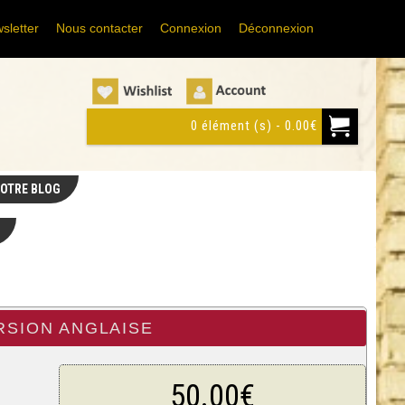
sletter
Nous contacter
Connexion
Déconnexion
0 élément (s) - 0.00€
OTRE BLOG
RSION ANGLAISE
50.00€