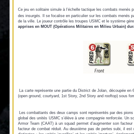
Ce jeu en solitaire simule à l’échelle tactique les combats menés p
des insurgés. Il se focalise en particulier sur les combats menés pa
de la ville. Le joueur contrôle les troupes USMC et le système gère
apprises en MOUT (Opérations Militaires en Milieu Urbain) dura
La carte représente une partie du District de Jolan, découpée en
(open ground, court­yard, 1st Story, 2nd Story and rooftop) sous f
Les combattants des deux camps sont représentés par des pions ‘
global des unités USMC s’élève à une compagnie renforcée. Un squa
Armor Team (CAAT) à un squad permet d’augmenter son facteur d
facteur de combat réduit. Au deuxième pas de pertes subi, il est r