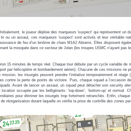
 Initialement, le joueur déploie des marqueurs 'suspect' qui représentent un 
tir ou un assaut, ces marqueurs 'sus­pect' sont activés et leur véritable natur
puissance de feu d’un binôme de chars M1A2 Abrams. Elles disposent égalemen
ntenant la mosquée dans ce secteur de Jolan (les troupes USMC n’ayant pas le d
on 15 minutes de temps réel. Chaque tour débute par un cycle variable de 
port par hélicoptère et bombardement aérien). Chacune de ces missions ne peut
ission, les insurgés peuvent prendre l’initiative temporairement et réagir (r
es contre la perte de points de victoire. Puis, chaque squad a l’occasion de
quads. Avant de lancer un assaut, un squad peut détacher son security element
la location occupée par les belligérants: ‘top-down’, ‘bottom-up’ et normal. 
ndiaires pour éliminer les insurgés trop fortement retranchés. Enfin, chaque 
e réorganisation durant laquelle on vérifie la prise de contrôle des zones par 