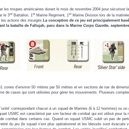
ar les troupes américaines durant le mois de novembre 2004 pour sécuriser la 
rd
st
st
r le 3
Battalion, 1
Marine Regiment, 1
Marine Division lors de la matinée
 les actions des insurgés.
La conception de ce jeu est principalement basée
nt la bataille de Fallujah, paru dans le
Marine Corps Gazette
, septembre
 61 zones d’environ 50 mètres par 50 mètres et en sections de rue de dimen
orme de cases qui sont utilisées pour gérer les mouvements. Plusieurs compte
unité’ correspondant chacun à un squad de Marines (6 à 12 hommes) ou un gr
d USMC est caractérisé par son facteur de combat qui est utilisé pour la rés
e combat dans certains cas. Quand un squad USMC subit un pas de pertes
etiré du jeu (le squad n’est plus opérationnel et les blessés sont évacués v