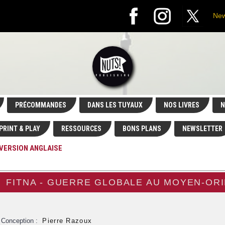
New
PRÉCOMMANDES
DANS LES TUYAUX
NOS LIVRES
N
PRINT & PLAY
RESSOURCES
BONS PLANS
NEWSLETTER
 VERSION ANGLAISE
FITNA - GUERRE GLOBALE AU MOYEN-ORI
Conception :
Pierre Razoux