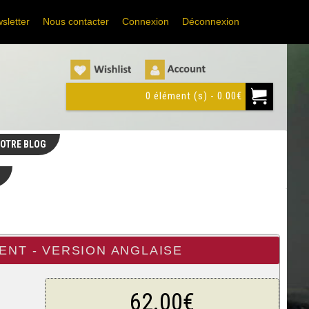
sletter
Nous contacter
Connexion
Déconnexion
0 élément (s) - 0.00€
OTRE BLOG
ENT - VERSION ANGLAISE
62.00€