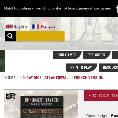
Nuts! Publishing - French publisher of boardgames & wargames
OUR GAMES
PRE-ORDER
I
PRINT & PLAY
RESOURC
HOME
• D-DAY DICE : ATLANTIKWALL - FRENCH VERSION
• D-DAY D
Game design :
Emm